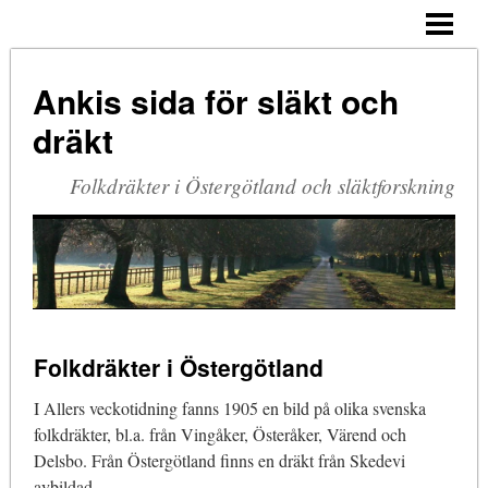
HEM
FOLKDRÄKTER I Ö
Ankis sida för släkt och
SLÄKTFORSKNING
dräkt
BERGS SLUSSAR
Folkdräkter i Östergötland och släktforskning
FOTOGALLERI
OM OSS
KONTAKTA
ÖVERDRÄKTER I NORRA Ö
Folkdräkter i Östergötland
ÖVERDRÄKTER I SÖDRA Ö
I Allers veckotidning fanns 1905 en bild på olika svenska
folkdräkter, bl.a. från Vingåker, Österåker, Värend och
Delsbo. Från Östergötland finns en dräkt från Skedevi
avbildad.