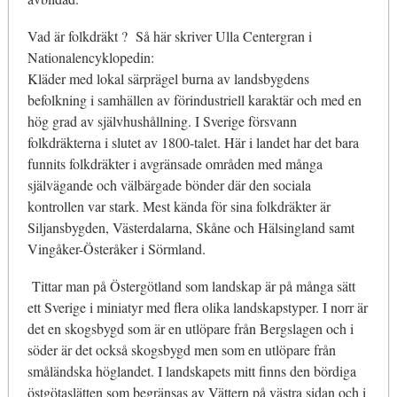
Vad är folkdräkt ? Så här skriver Ulla Centergran i
Nationalencyklopedin:
Kläder med lokal särprägel burna av landsbygdens
befolkning i samhällen av förindustriell karaktär och med en
hög grad av självhushållning. I Sverige försvann
folkdräkterna i slutet av 1800-talet. Här i landet har det bara
funnits folkdräkter i avgränsade områden med många
självägande och välbärgade bönder där den sociala
kontrollen var stark. Mest kända för sina folkdräkter är
Siljansbygden, Västerdalarna, Skåne och Hälsingland samt
Vingåker-Österåker i Sörmland.
Tittar man på Östergötland som landskap är på många sätt
ett Sverige i miniatyr med flera olika landskapstyper. I norr är
det en skogsbygd som är en utlöpare från Bergslagen och i
söder är det också skogsbygd men som en utlöpare från
småländska höglandet. I landskapets mitt finns den bördiga
östgötaslätten som begränsas av Vättern på västra sidan och i